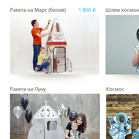
Ракета на Марс (белая)
1 800
Шлем космон
i
Ракета на Луну
Космос