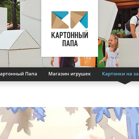
артонный Папа
Магазин игрушек
Картонки на за